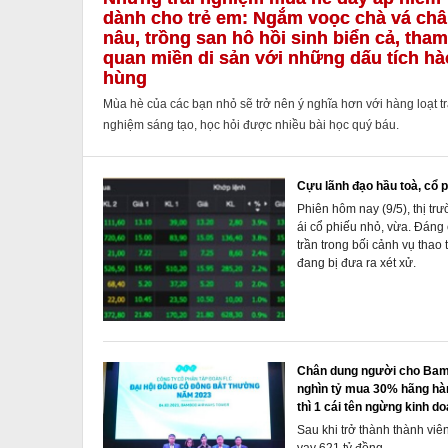
dành cho trẻ em: Ngắm voọc chà vá ch
nâu, trồng san hô hồi sinh biển cả, tham
quan miền di sản với những dấu tích hà
hùng
Mùa hè của các bạn nhỏ sẽ trở nên ý nghĩa hơn với hàng loạt tr
nghiệm sáng tạo, học hỏi được nhiều bài học quý báu.
Cựu lãnh đạo hầu toà, cổ 
Phiên hôm nay (9/5), thị trư
ái cổ phiếu nhỏ, vừa. Đáng 
trần trong bối cảnh vụ th
đang bị đưa ra xét xử.
Chân dung người cho Bamb
nghìn tỷ mua 30% hãng hàn
thì 1 cái tên ngừng kinh do
Sau khi trở thành thành v