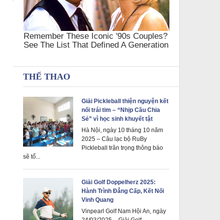
THỂ THAO
Giải Pickleball thiện nguyện kết
nối trái tim – “Nhịp Cầu Chia
Sẻ” vì học sinh khuyết tật
Hà Nội, ngày 10 tháng 10 năm
2025 – Câu lạc bộ RuBy
Pickleball trân trọng thông báo
sẽ tổ...
Giải Golf Doppelherz 2025:
Hành Trình Đẳng Cấp, Kết Nối
Vinh Quang
Vinpearl Golf Nam Hội An, ngày
24/03/2025 – Giải Golf