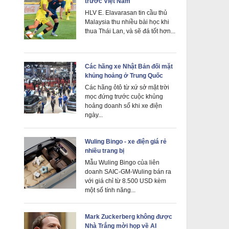
trước Việt Nam
HLV E. Elavarasan tin cầu thủ
Malaysia thu nhiều bài học khi
thua Thái Lan, và sẽ đá tốt hơn...
Các hãng xe Nhật Bản đối mặt
khủng hoảng ở Trung Quốc
Các hãng ôtô từ xứ sở mặt trời
mọc đứng trước cuộc khủng
hoảng doanh số khi xe điện
ngày...
Wuling Bingo - xe điện giá rẻ
nhiều trang bị
Mẫu Wuling Bingo của liên
doanh SAIC-GM-Wuling bán ra
với giá chỉ từ 8.500 USD kèm
một số tính năng...
Mark Zuckerberg không được
Nhà Trắng mời họp về AI