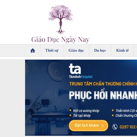
Thời sự
Giáo dục
Du học
Kinh tế