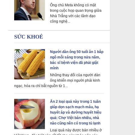
Ông chủ Meta không có mặt
trong cuộc họp quan trọng giữa
Nhà Trắng với các lãnh đạo
công nghệ...
SỨC KHOẺ
Người đàn ông 50 tuổi ăn 1 bắp
ngô mỗi sáng trong nửa năm,
bác sĩ bệnh viện đã phải giật
mình
Những thay đổi của người đàn
ông khiến mọi người phải kinh
ngạc, hóa ra chỉ bắt nguồn từ 1...
Ăn 2 loại quả này trong 1 tuần
giúp dọn sạch mạch máu, hạ
huyết áp và đường huyết hiệu
quả: Chợ Việt bán nhiều, nhà
nào cũng nên có trong tủ lạnh
Loại quả này được bán nhiều ở