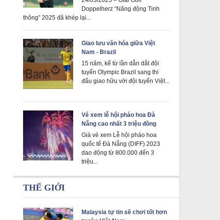
Doppelherz “Năng động Tinh
thông” 2025 đã khép lại...
Giao lưu văn hóa giữa Việt
Nam - Brazil
15 năm, kể từ lần dẫn dắt đội
tuyển Olympic Brazil sang thi
đấu giao hữu với đội tuyển Việt...
Vé xem lễ hội pháo hoa Đà
Nẵng cao nhất 3 triệu đồng
Giá vé xem Lễ hội pháo hoa
quốc tế Đà Nẵng (DIFF) 2023
dao động từ 800.000 đến 3
triệu...
THẾ GIỚI
Malaysia tự tin sẽ chơi tốt hơn