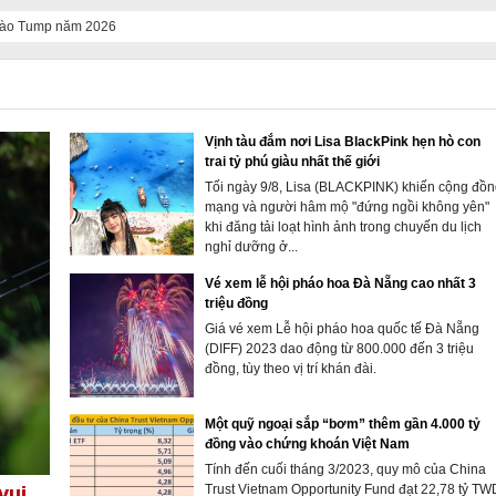
 vào Tump năm 2026
Vịnh tàu đắm nơi Lisa BlackPink hẹn hò con
trai tỷ phú giàu nhất thế giới
Tối ngày 9/8, Lisa (BLACKPINK) khiến cộng đồn
mạng và người hâm mộ "đứng ngồi không yên"
khi đăng tải loạt hình ảnh trong chuyến du lịch
nghỉ dưỡng ở...
Vé xem lễ hội pháo hoa Đà Nẵng cao nhất 3
triệu đồng
Giá vé xem Lễ hội pháo hoa quốc tế Đà Nẵng
(DIFF) 2023 dao động từ 800.000 đến 3 triệu
đồng, tùy theo vị trí khán đài.
Một quỹ ngoại sắp “bơm” thêm gần 4.000 tỷ
đồng vào chứng khoán Việt Nam
Tính đến cuối tháng 3/2023, quy mô của China
Trust Vietnam Opportunity Fund đạt 22,78 tỷ TW
vui