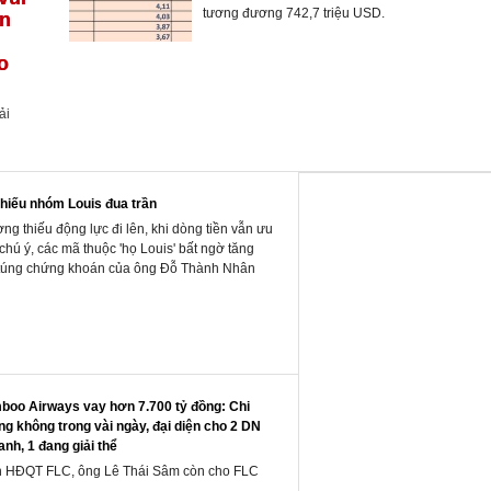
tương đương 742,7 triệu USD.
ân
o
ải
phiếu nhóm Louis đua trần
ờng thiếu động lực đi lên, khi dòng tiền vẫn ưu
chú ý, các mã thuộc 'họ Louis' bất ngờ tăng
ao túng chứng khoán của ông Đỗ Thành Nhân
oo Airways vay hơn 7.700 tỷ đồng: Chi
g không trong vài ngày, đại diện cho 2 DN
anh, 1 đang giải thể
iên HĐQT FLC, ông Lê Thái Sâm còn cho FLC