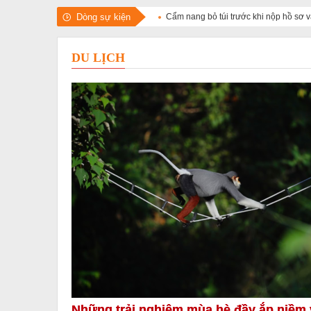
Dòng sự kiện
Cẩm nang bỏ túi trước khi nộp hồ sơ
DU LỊCH
Những trải nghiệm mùa hè đầy ắp niềm 