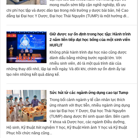
mong muốn sớm tiếp cận nghề nghiệp, tối ưu
chi phí học tập và được đào tạo trong môi trường y dược bài bản, hệ Cao
đẳng tại Đại học Y Dược, Đại học Thái Nguyên (TUMP) là một hướng đi...
Giữ được sự ổn định trong học tập: Hành trình
2 năm liên tiếp đạt học bổng của một sinh viên
HUFLIT
Không phải hành trình đại học nào cũng được
đánh dấu bằng những bước ngoặt lớn. Với
nhiều sinh viên, đó là một quá trình dài của
những thay đổi nhỏ, lặp lại mỗi ngày. Và đôi khi, chính sự ổn định ấy lại
tạo nên những kết quả đáng kể.
Sức hút từ các ngành ứng dụng cao tại Tump
Trong bối cảnh ngành y tế cần nhân lực thích
ứng nhanh với thực tiễn, nhiều ngành ứng dụng
cao tại Đại học Y Dược, Đại học Thái Nguyên
(TUMP) đang được thí sinh quan tâm. Bên cạnh
Y khoa và Dược học, các ngành Điều dưỡng,
Hộ sinh, Kỹ thuật Xét nghiệm Y học, Kỹ thuật Hình ảnh Y học và Kỹ thuật
Phục hồi chức năng cũng...