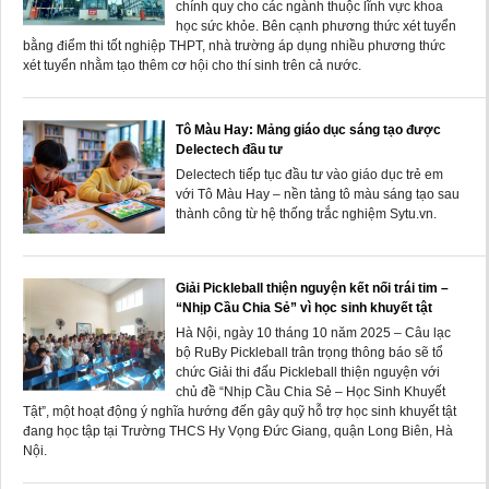
chính quy cho các ngành thuộc lĩnh vực khoa
học sức khỏe. Bên cạnh phương thức xét tuyển
bằng điểm thi tốt nghiệp THPT, nhà trường áp dụng nhiều phương thức
xét tuyển nhằm tạo thêm cơ hội cho thí sinh trên cả nước.
Tô Màu Hay: Mảng giáo dục sáng tạo được
Delectech đầu tư
Delectech tiếp tục đầu tư vào giáo dục trẻ em
với Tô Màu Hay – nền tảng tô màu sáng tạo sau
thành công từ hệ thống trắc nghiệm Sytu.vn.
Giải Pickleball thiện nguyện kết nối trái tim –
“Nhịp Cầu Chia Sẻ” vì học sinh khuyết tật
Hà Nội, ngày 10 tháng 10 năm 2025 – Câu lạc
bộ RuBy Pickleball trân trọng thông báo sẽ tổ
chức Giải thi đấu Pickleball thiện nguyện với
chủ đề “Nhịp Cầu Chia Sẻ – Học Sinh Khuyết
Tật”, một hoạt động ý nghĩa hướng đến gây quỹ hỗ trợ học sinh khuyết tật
đang học tập tại Trường THCS Hy Vọng Đức Giang, quận Long Biên, Hà
Nội.