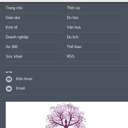
Trang chủ
Thời sự
Giáo dục
Du học
Kinh tế
Văn hoá
Doanh nghiệp
Du lịch
Xe 360
Thể thao
Sức khoẻ
RSS
Điện thoại:
Email: