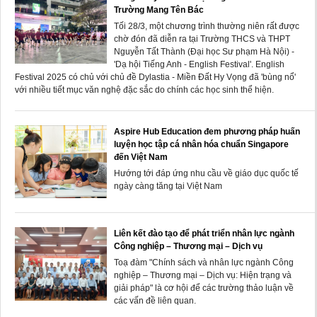
Trường Mang Tên Bác
Tối 28/3, một chương trình thường niên rất được
chờ đón đã diễn ra tại Trường THCS và THPT
Nguyễn Tất Thành (Đại học Sư phạm Hà Nội) -
'Dạ hội Tiếng Anh - English Festival'. English
Festival 2025 có chủ với chủ đề Dylastia - Miền Đất Hy Vọng đã 'bùng nổ'
với nhiều tiết mục văn nghệ đặc sắc do chính các học sinh thể hiện.
Aspire Hub Education đem phương pháp huấn
luyện học tập cá nhân hóa chuẩn Singapore
đến Việt Nam
Hướng tới đáp ứng nhu cầu về giáo dục quốc tế
ngày càng tăng tại Việt Nam
Liên kết đào tạo để phát triển nhân lực ngành
Công nghiệp – Thương mại – Dịch vụ
Toạ đàm "Chính sách và nhân lực ngành Công
nghiệp – Thương mại – Dịch vụ: Hiện trạng và
giải pháp" là cơ hội để các trường thảo luận về
các vấn đề liên quan.