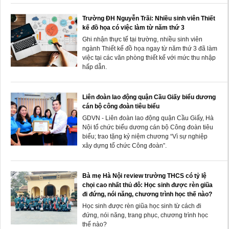
Trường ĐH Nguyễn Trãi: Nhiều sinh viên Thiết
kế đồ họa có việc làm từ năm thứ 3
Ghi nhận thực tế tại trường, nhiều sinh viên
ngành Thiết kế đồ họa ngay từ năm thứ 3 đã làm
việc tại các văn phòng thiết kế với mức thu nhập
hấp dẫn.
Liên đoàn lao động quận Cầu Giấy biểu dương
cán bộ công đoàn tiêu biểu
GDVN - Liên đoàn lao động quận Cầu Giấy, Hà
Nội tổ chức biểu dương cán bộ Công đoàn tiêu
biểu; trao tặng kỷ niệm chương “Vì sự nghiệp
xây dựng tổ chức Công đoàn”.
Bà mẹ Hà Nội review trường THCS có tỷ lệ
chọi cao nhất thủ đô: Học sinh được rèn giũa
đi đứng, nói năng, chương trình học thế nào?
Học sinh được rèn giũa học sinh từ cách đi
đứng, nói năng, trang phục, chương trình học
thế nào?