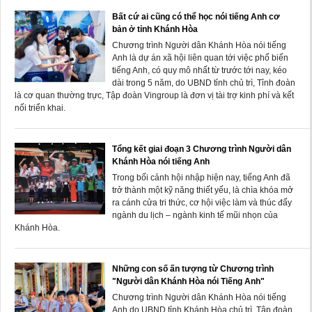
Bất cứ ai cũng có thể học nói tiếng Anh cơ
bản ở tỉnh Khánh Hòa
Chương trình Người dân Khánh Hòa nói tiếng
Anh là dự án xã hội liên quan tới việc phổ biến
tiếng Anh, có quy mô nhất từ trước tới nay, kéo
dài trong 5 năm, do UBND tỉnh chủ trì, Tỉnh đoàn
là cơ quan thường trực, Tập đoàn Vingroup là đơn vị tài trợ kinh phí và kết
nối triển khai.
Tổng kết giai đoạn 3 Chương trình Người dân
Khánh Hòa nói tiếng Anh
Trong bối cảnh hội nhập hiện nay, tiếng Anh đã
trở thành một kỹ năng thiết yếu, là chìa khóa mở
ra cánh cửa tri thức, cơ hội việc làm và thúc đẩy
ngành du lịch – ngành kinh tế mũi nhọn của
Khánh Hòa.
Những con số ấn tượng từ Chương trình
"Người dân Khánh Hòa nói Tiếng Anh"
Chương trình Người dân Khánh Hòa nói tiếng
Anh do UBND tỉnh Khánh Hòa chủ trì, Tập đoàn