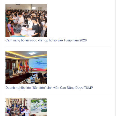
Cẩm nang bỏ túi trước khi nộp hồ sơ vào Tump năm 2026
Doanh nghiệp lớn “Săn đón” sinh viên Cao Đẳng Dược TUMP