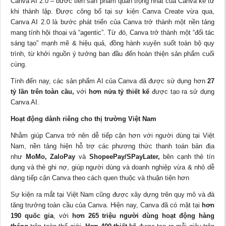
Canva AI 2.0 – bước tiến sản phẩm quan trọng nhất của Canva kể từ
khi thành lập. Được công bố tại sự kiện Canva Create vừa qua,
Canva AI 2.0 là bước phát triển của Canva trở thành một nền tảng
mang tính hội thoại và “agentic”. Từ đó, Canva trở thành một “đối tác
sáng tạo” mạnh mẽ & hiệu quả, đồng hành xuyên suốt toàn bộ quy
trình, từ khởi nguồn ý tưởng ban đầu đến hoàn thiện sản phẩm cuối
cùng.
Tính đến nay, các sản phẩm AI của Canva đã được sử dụng hơn
27
tỷ lần trên toàn cầu,
với
hơn nửa tỷ thiết kế
được tạo ra sử dụng
Canva AI.
Hoạt động dành riêng cho thị trường Việt Nam
Nhằm giúp Canva trở nên dễ tiếp cận hơn với người dùng tại Việt
Nam, nền tảng hiện hỗ trợ các phương thức thanh toán bản địa
như
MoMo, ZaloPay
và
ShopeePay/SPayLater,
bên cạnh thẻ tín
dụng và thẻ ghi nợ, giúp người dùng và doanh nghiệp vừa & nhỏ dễ
dàng tiếp cận Canva theo cách quen thuộc và thuận tiện hơn
Sự kiện ra mắt tại Việt Nam cũng được xây dựng trên quy mô và đà
tăng trưởng toàn cầu của Canva. Hiện nay, Canva đã có mặt tại
hơn
190 quốc gia
, với
hơn 265 triệu người dùng hoạt động hàng