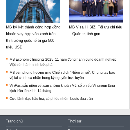
MB ký kết thành công hợp đồng
MB Visa Hi BIZ: Tối ưu chi tiêu
khoản vay hợp vốn xanh trên
– Quản trị tinh gọn
thị trường quốc tế trị giá 500
triệu USD
MB Economic Insights 2025: 11 năm đồng hành cùng doanh nghiệp
Việt trên hành trình bứt phá
MB tiên phong hưởng ứng Chiến dịch “Niềm tin số”: Chung tay bảo
vệ tài chính cá nhân trong kỷ nguyên trực tuyến
VinFast sắp niêm yết sàn chứng khoán Mỹ, cổ phiếu Vingroup tăng
kịch trần lên đỉnh 14 tháng
Cựu lãnh đạo hầu toà, cổ phiếu nhóm Louis đua trần
Trang chủ
Thời sự