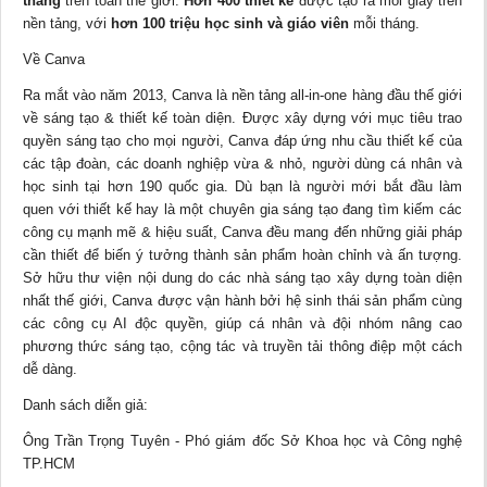
tháng
trên toàn thế giới.
Hơn 400 thiết kế
được tạo ra mỗi giây trên
nền tảng, với
hơn 100 triệu học sinh và giáo viên
mỗi tháng.
Về Canva
Ra mắt vào năm 2013, Canva là nền tảng all-in-one hàng đầu thế giới
về sáng tạo & thiết kế toàn diện. Được xây dựng với mục tiêu trao
quyền sáng tạo cho mọi người, Canva đáp ứng nhu cầu thiết kế của
các tập đoàn, các doanh nghiệp vừa & nhỏ, người dùng cá nhân và
học sinh tại hơn 190 quốc gia. Dù bạn là người mới bắt đầu làm
quen với thiết kế hay là một chuyên gia sáng tạo đang tìm kiếm các
công cụ mạnh mẽ & hiệu suất, Canva đều mang đến những giải pháp
cần thiết để biến ý tưởng thành sản phẩm hoàn chỉnh và ấn tượng.
Sở hữu thư viện nội dung do các nhà sáng tạo xây dựng toàn diện
nhất thế giới, Canva được vận hành bởi hệ sinh thái sản phẩm cùng
các công cụ AI độc quyền, giúp cá nhân và đội nhóm nâng cao
phương thức sáng tạo, cộng tác và truyền tải thông điệp một cách
dễ dàng.
Danh sách diễn giả:
Ông Trần Trọng Tuyên - Phó giám đốc Sở Khoa học và Công nghệ
TP.HCM