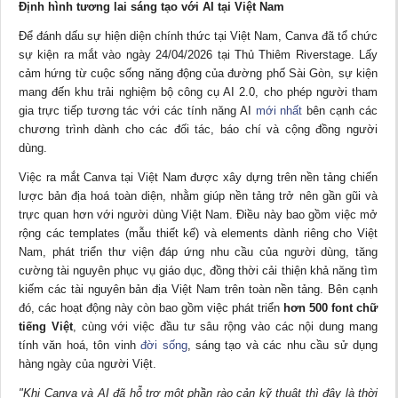
Định hình tương lai sáng tạo với AI tại Việt Nam
Để đánh dấu sự hiện diện chính thức tại Việt Nam, Canva đã tổ chức
sự kiện ra mắt vào ngày 24/04/2026 tại Thủ Thiêm Riverstage. Lấy
cảm hứng từ cuộc sống năng động của đường phố Sài Gòn, sự kiện
mang đến khu trải nghiệm bộ công cụ AI 2.0, cho phép người tham
gia trực tiếp tương tác với các tính năng AI
mới nhất
bên cạnh các
chương trình dành cho các đối tác, báo chí và cộng đồng người
dùng.
Việc ra mắt Canva tại Việt Nam được xây dựng trên nền tảng chiến
lược bản địa hoá toàn diện, nhằm giúp nền tảng trở nên gần gũi và
trực quan hơn với người dùng Việt Nam. Điều này bao gồm việc mở
rộng các templates (mẫu thiết kế) và elements dành riêng cho Việt
Nam, phát triển thư viện đáp ứng nhu cầu của người dùng, tăng
cường tài nguyên phục vụ giáo dục, đồng thời cải thiện khả năng tìm
kiếm các tài nguyên bản địa Việt Nam trên toàn nền tảng. Bên cạnh
đó, các hoạt động này còn bao gồm việc phát triển
hơn 500 font chữ
tiếng Việt
, cùng với việc đầu tư sâu rộng vào các nội dung mang
tính văn hoá, tôn vinh
đời sống
, sáng tạo và các nhu cầu sử dụng
hàng ngày của người Việt.
"Khi Canva và AI đã hỗ trợ một phần rào cản kỹ thuật thì đây là thời