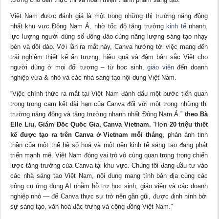
Việt Nam được đánh giá là một trong những thị trường năng động
nhất khu vực Đông Nam Á, nhờ tốc độ tăng trưởng
kinh tế
nhanh,
lực lượng người dùng số đông đảo cùng năng lượng sáng tạo nhạy
bén và dồi dào. Với lần ra mắt này, Canva hướng tới việc mang đến
trải nghiệm thiết kế ấn tượng, hiệu quả và đậm bản sắc Việt cho
người dùng ở mọi đối tượng – từ học sinh,
giáo viên
đến doanh
nghiệp vừa & nhỏ và các nhà sáng tạo nội dung Việt Nam.
“Việc chính thức ra mắt tại Việt Nam đánh dấu một bước tiến quan
trọng trong cam kết dài hạn của Canva đối với một trong những thị
trường năng động và tăng trưởng nhanh nhất Đông Nam Á.”
theo Bà
Elle Liu, Giám Đốc Quốc Gia, Canva Vietnam.
“Hơn
20 triệu thiết
kế được tạo ra trên Canva ở Vietnam mỗi tháng
, phản ánh tinh
thần của một thế hệ số hoá và một nền kinh tế sáng tạo đang phát
triển mạnh mẽ. Việt Nam đóng vai trò vô cùng quan trọng trong chiến
lược tăng trưởng của Canva tại khu vực. Chúng tôi đang đầu tư vào
các nhà sáng tạo Việt Nam, nội dung mang tính bản địa cùng các
công cụ ứng dụng AI nhằm hỗ trợ học sinh, giáo viên và các doanh
nghiệp nhỏ — để Canva thực sự trở nên gần gũi, được định hình bởi
sự sáng tạo, văn hoá đặc trưng và cộng đồng Việt Nam.”