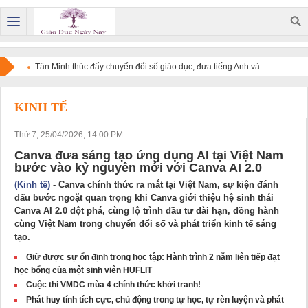
Tân Minh thúc đẩy chuyển đổi số giáo dục, đưa tiếng Anh và
công nghệ đến gần hơn với học sinh
KINH TẾ
Thứ 7, 25/04/2026, 14:00 PM
Canva đưa sáng tạo ứng dụng AI tại Việt Nam
bước vào kỷ nguyên mới với Canva AI 2.0
(Kinh tế)
- Canva chính thức ra mắt tại Việt Nam, sự kiện đánh
dấu bước ngoặt quan trọng khi Canva giới thiệu hệ sinh thái
Canva AI 2.0 đột phá, cùng lộ trình đầu tư dài hạn, đồng hành
cùng Việt Nam trong chuyển đổi số và phát triển kinh tế sáng
tạo.
Giữ được sự ổn định trong học tập: Hành trình 2 năm liên tiếp đạt
học bổng của một sinh viên HUFLIT
Cuộc thi VMDC mùa 4 chính thức khởi tranh!
Phát huy tính tích cực, chủ động trong tự học, tự rèn luyện và phát