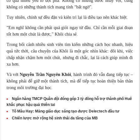
có quá nhiều yếu tố đột phá. Không có những bước nhảy vọt, cũng
không có những thành tích mang tính “bất ngờ”.
Tuy nhiên, chính sự đều đặn và kiên trì lại là điều tạo nên khác biệt.
“Em nghĩ không cần phải quá giỏi ngay từ đầu. Chỉ cần mỗi giai đoạn
tốt hơn một chút là được,” Khôi chia sẻ.
Trong bối cảnh nhiều sinh viên tìm kiếm những cách học nhanh, hiệu
quả tức thời, câu chuyện của Khôi là một góc nhìn khác: đôi khi, việc
chấp nhận chậm hơn một chút, nhưng đi chắc, lại là cách giúp mình đi
xa hơn.
Và với
Nguyễn Trần Nguyên Khôi
, hành trình đó vẫn đang tiếp tục –
không phải để giữ một thành tích, mà để tiếp tục hoàn thiện bản thân
trong môi trường đại học.
Ngân hàng TMCP Quân đội đóng góp 3 tỷ đồng hỗ trợ thành phố Huế
khắc phục hậu quả thiên tai
Tô Màu Hay: Mảng giáo dục sáng tạo được Delectech đầu tư
Chiến lược mở rộng hệ sinh thái đa tầng của MB