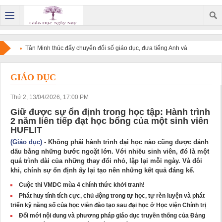
Tân Minh thúc đẩy chuyển đổi số giáo dục, đưa tiếng Anh và
công nghệ đến gần hơn với học sinh
GIÁO DỤC
Thứ 2, 13/04/2026, 17:00 PM
Giữ được sự ổn định trong học tập: Hành trình
2 năm liên tiếp đạt học bổng của một sinh viên
HUFLIT
(Giáo dục)
- Không phải hành trình đại học nào cũng được đánh
dấu bằng những bước ngoặt lớn. Với nhiều sinh viên, đó là một
quá trình dài của những thay đổi nhỏ, lặp lại mỗi ngày. Và đôi
khi, chính sự ổn định ấy lại tạo nên những kết quả đáng kể.
Cuộc thi VMDC mùa 4 chính thức khởi tranh!
Phát huy tính tích cực, chủ động trong tự học, tự rèn luyện và phát
triển kỹ năng số của học viên đào tạo sau đại học ở Học viện Chính trị
Đổi mới nội dung và phương pháp giáo dục truyền thống của Đảng