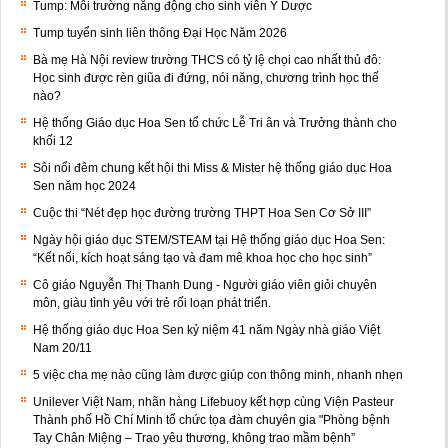
Tump: Môi trường năng động cho sinh viên Y Dược
Tump tuyển sinh liên thông Đại Học Năm 2026
Bà mẹ Hà Nội review trường THCS có tỷ lệ chọi cao nhất thủ đô:
Học sinh được rèn giũa đi đứng, nói năng, chương trình học thế
nào?
Hệ thống Giáo dục Hoa Sen tổ chức Lễ Tri ân và Trưởng thành cho
khối 12
Sôi nổi đêm chung kết hội thi Miss & Mister hệ thống giáo dục Hoa
Sen năm học 2024
Cuộc thi “Nét đẹp học đường trường THPT Hoa Sen Cơ Sở III”
Ngày hội giáo dục STEM/STEAM tại Hệ thống giáo dục Hoa Sen:
“Kết nối, kích hoạt sáng tạo và đam mê khoa học cho học sinh”
Cô giáo Nguyễn Thị Thanh Dung - Người giáo viên giỏi chuyên
môn, giàu tình yêu với trẻ rối loạn phát triển.
Hệ thống giáo dục Hoa Sen kỷ niệm 41 năm Ngày nhà giáo Việt
Nam 20/11
5 việc cha mẹ nào cũng làm được giúp con thông minh, nhanh nhẹn
Unilever Việt Nam, nhãn hàng Lifebuoy kết hợp cùng Viện Pasteur
Thành phố Hồ Chí Minh tổ chức tọa đàm chuyên gia "Phòng bệnh
Tay Chân Miệng – Trao yêu thương, không trao mầm bệnh”