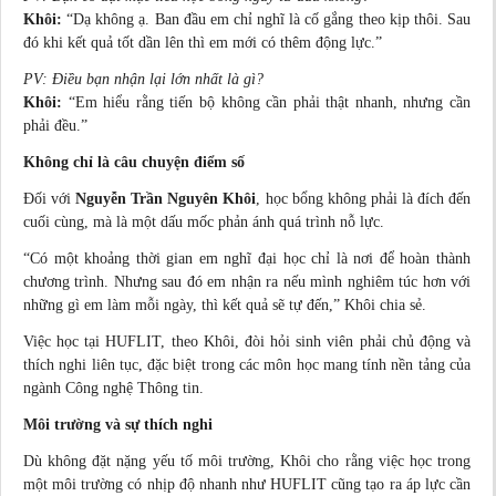
Khôi:
“Dạ không ạ. Ban đầu em chỉ nghĩ là cố gắng theo kịp thôi. Sau
đó khi kết quả tốt dần lên thì em mới có thêm động lực.”
PV: Điều bạn nhận lại lớn nhất là gì?
Khôi:
“Em hiểu rằng tiến bộ không cần phải thật nhanh, nhưng cần
phải đều.”
Không chỉ là câu chuyện điểm số
Đối với
Nguyễn Trần Nguyên Khôi
, học bổng không phải là đích đến
cuối cùng, mà là một dấu mốc phản ánh quá trình nỗ lực.
“Có một khoảng thời gian em nghĩ đại học chỉ là nơi để hoàn thành
chương trình. Nhưng sau đó em nhận ra nếu mình nghiêm túc hơn với
những gì em làm mỗi ngày, thì kết quả sẽ tự đến,” Khôi chia sẻ.
Việc học tại HUFLIT, theo Khôi, đòi hỏi sinh viên phải chủ động và
thích nghi liên tục, đặc biệt trong các môn học mang tính nền tảng của
ngành Công nghệ Thông tin.
Môi trường và sự thích nghi
Dù không đặt nặng yếu tố môi trường, Khôi cho rằng việc học trong
một môi trường có nhịp độ nhanh như HUFLIT cũng tạo ra áp lực cần