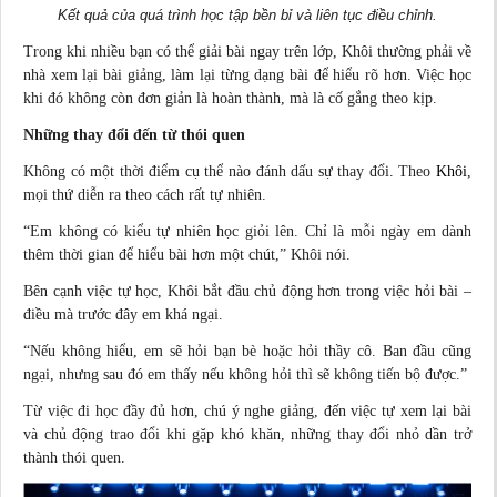
Kết quả của quá trình học tập bền bỉ và liên tục điều chỉnh.
Trong khi nhiều bạn có thể giải bài ngay trên lớp, Khôi thường phải về
nhà xem lại bài giảng, làm lại từng dạng bài để hiểu rõ hơn. Việc học
khi đó không còn đơn giản là hoàn thành, mà là cố gắng theo kịp.
Những thay đổi đến từ thói quen
Không có một thời điểm cụ thể nào đánh dấu sự thay đổi. Theo
Khôi
,
mọi thứ diễn ra theo cách rất tự nhiên.
“Em không có kiểu tự nhiên học giỏi lên. Chỉ là mỗi ngày em dành
thêm thời gian để hiểu bài hơn một chút,” Khôi nói.
Bên cạnh việc tự học, Khôi bắt đầu chủ động hơn trong việc hỏi bài –
điều mà trước đây em khá ngại.
“Nếu không hiểu, em sẽ hỏi bạn bè hoặc hỏi thầy cô. Ban đầu cũng
ngại, nhưng sau đó em thấy nếu không hỏi thì sẽ không tiến bộ được.”
Từ việc đi học đầy đủ hơn, chú ý nghe giảng, đến việc tự xem lại bài
và chủ động trao đổi khi gặp khó khăn, những thay đổi nhỏ dần trở
thành thói quen.