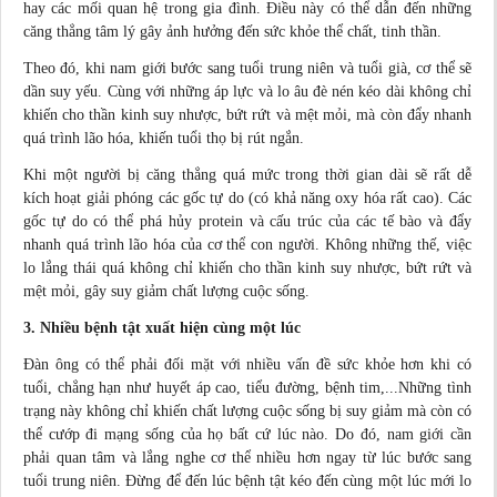
hay các mối
quan hệ
trong gia đình. Điều này có thể dẫn đến những
căng thẳng tâm lý gây ảnh hưởng đến sức khỏe thể chất, tinh thần.
Theo đó, khi nam giới bước sang tuổi trung niên và tuổi già, cơ thể sẽ
dần suy yếu. Cùng với những áp lực và lo âu đè nén kéo dài không chỉ
khiến cho thần kinh suy nhược, bứt rứt và mệt mỏi, mà còn đẩy nhanh
quá trình lão hóa, khiến tuổi thọ bị rút ngắn.
Khi một người bị căng thẳng quá mức trong thời gian dài sẽ rất dễ
kích hoạt giải phóng các gốc tự do (có khả năng oxy hóa rất cao). Các
gốc tự do có thể phá hủy protein và cấu trúc của các tế bào và đẩy
nhanh quá trình lão hóa của cơ thể con người. Không những thế, việc
lo lắng thái quá không chỉ khiến cho thần kinh suy nhược, bứt rứt và
mệt mỏi, gây suy giảm chất lượng cuộc sống.
3. Nhiều bệnh tật xuất hiện cùng một lúc
Đàn ông có thể phải đối mặt với nhiều vấn đề sức khỏe hơn khi có
tuổi, chẳng hạn như huyết áp cao, tiểu đường, bệnh tim,...Những tình
trạng này không chỉ khiến chất lượng cuộc sống bị suy giảm mà còn có
thể cướp đi mạng sống của họ bất cứ lúc nào. Do đó, nam giới cần
phải quan tâm và lắng nghe cơ thể nhiều hơn ngay từ lúc bước sang
tuổi trung niên. Đừng để đến lúc bệnh tật kéo đến cùng một lúc mới lo