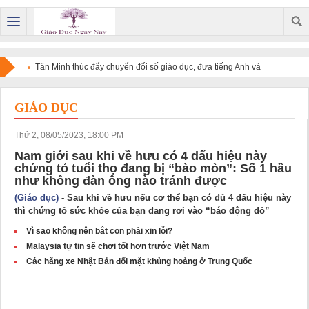
Tân Minh thúc đẩy chuyển đổi số giáo dục, đưa tiếng Anh và
công nghệ đến gần hơn với học sinh
GIÁO DỤC
Thứ 2, 08/05/2023, 18:00 PM
Nam giới sau khi về hưu có 4 dấu hiệu này
chứng tỏ tuổi thọ đang bị “bào mòn”: Số 1 hầu
như không đàn ông nào tránh được
(Giáo dục)
- Sau khi về hưu nếu cơ thể bạn có đủ 4 dấu hiệu này
thì chứng tỏ sức khỏe của bạn đang rơi vào “báo động đỏ”
Vì sao không nên bắt con phải xin lỗi?
Malaysia tự tin sẽ chơi tốt hơn trước Việt Nam
Các hãng xe Nhật Bản đối mặt khủng hoảng ở Trung Quốc