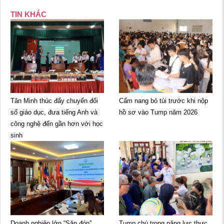
TIN KHÁC
Tân Minh thúc đẩy chuyển đổi
Cẩm nang bỏ túi trước khi nộp
số giáo dục, đưa tiếng Anh và
hồ sơ vào Tump năm 2026
công nghệ đến gần hơn với học
sinh
Doanh nghiệp lớn “Săn đón”
Tump chú trọng năng lực thực