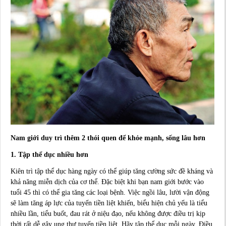
Nam giới duy trì thêm 2 thói quen để khỏe mạnh, sống lâu hơn
1. Tập thể dục nhiều hơn
Kiên trì tập thể dục hàng ngày có thể giúp tăng cường sức đề kháng và
khả năng miễn dịch của cơ thể. Đặc biệt khi bạn nam giới bước vào
tuổi 45 thì có thể gia tăng các loại bệnh. Việc ngồi lâu, lười vận động
sẽ làm tăng áp lực của tuyến tiền liệt khiến, biểu hiện chủ yếu là tiểu
nhiều lần, tiểu buốt, đau rát ở niệu đạo, nếu không được điều trị kịp
thời rất dễ gây ung thư tuyến tiền liệt. Hãy tập thể dục mỗi ngày. Điều