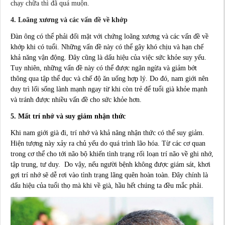
chạy chữa thì đã quá muộn.
4. Loãng xương và các vấn đề về khớp
Đàn ông có thể phải đối mặt với chứng loãng xương và các vấn đề về
khớp khi có tuổi. Những vấn đề này có thể gây khó chịu và hạn chế
khả năng vận động. Đây cũng là dấu hiệu của việc sức khỏe suy yếu.
Tuy nhiên, những vấn đề này có thể được ngăn ngừa và giảm bớt
thông qua tập thể dục và chế độ ăn uống hợp lý. Do đó, nam giới nên
duy trì lối sống lành mạnh ngay từ khi còn trẻ để tuổi già khỏe mạnh
và tránh được nhiều vấn đề cho sức khỏe hơn.
5. Mất trí nhớ và suy giảm nhận thức
Khi nam giới già đi, trí nhớ và khả năng nhận thức có thể suy giảm.
Hiện tượng này xảy ra chủ yếu do quá trình lão hóa. Từ các cơ quan
trong cơ thể cho tới não bộ khiến tình trạng rối loạn trí não về ghi nhớ,
tập trung, tư duy. Do vậy, nếu người bệnh không được giám sát, khơi
gợi trí nhớ sẽ dễ rơi vào tình trạng lãng quên hoàn toàn. Đây chính là
dấu hiệu của tuổi thọ mà khi về già, hầu hết chúng ta đều mắc phải.