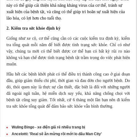
này có thể giúp cải thiện khả năng kháng virus của cơ thể, tránh sự
xuất hiện của bệnh tật, và cũng có thể giúp trì hoãn sự xuất hiện của
lão hóa, có lợi hơn cho tuổi thọ.
2. Kiểm tra sức khỏe định kỳ
Giống như xe cộ, cơ thể cũng cần có các cuộc kiểm tra định kỳ, kiểm
tra tổng quát mỗi năm để biết được tình trạng sức khỏe. Chỉ có như
vậy, chúng ta mới có thể biết được cơ thể bạn có bất kỳ rủi ro nào
không và hạn chế được tình trạng bệnh tật trầm trọng do việc phát hiện
muộn.
Hầu hết các bệnh khởi phát có thể điều trị thành công cao ở giai đoạn
đầu, giúp giảm thiểu chi phí, thời gian và đau đớn cho người bệnh. Do
đó, thói quen này là thực sự cần thiết, đặc biệt là đối với những người
đã ngoài ngũ tuần, hệ miễn dịch suy yếu, khả năng chống chọi với
bệnh tật cũng suy giảm. Tốt nhất, cứ 6 tháng một lần bạn nên đi kiểm
tra sức khỏe tổng quát để đảm bảo sức khỏe vẫn bình thường.
Wuling Bingo - xe điện giá rẻ nhiều trang bị
Ancelotti: 'Real sẽ ăn mừng rồi mới lo đấu Man City'