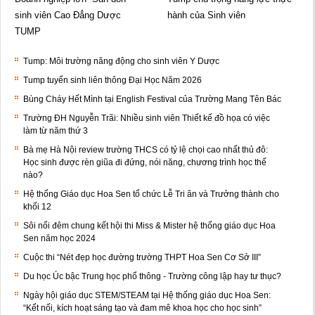
sinh viên Cao Đẳng Dược
hành của Sinh viên
TUMP
Tump: Môi trường năng động cho sinh viên Y Dược
Tump tuyển sinh liên thông Đại Học Năm 2026
Bùng Cháy Hết Mình tại English Festival của Trường Mang Tên Bác
Trường ĐH Nguyễn Trãi: Nhiều sinh viên Thiết kế đồ họa có việc
làm từ năm thứ 3
Bà mẹ Hà Nội review trường THCS có tỷ lệ chọi cao nhất thủ đô:
Học sinh được rèn giũa đi đứng, nói năng, chương trình học thế
nào?
Hệ thống Giáo dục Hoa Sen tổ chức Lễ Tri ân và Trưởng thành cho
khối 12
Sôi nổi đêm chung kết hội thi Miss & Mister hệ thống giáo dục Hoa
Sen năm học 2024
Cuộc thi “Nét đẹp học đường trường THPT Hoa Sen Cơ Sở III”
Du học Úc bậc Trung học phổ thông - Trường công lập hay tư thục?
Ngày hội giáo dục STEM/STEAM tại Hệ thống giáo dục Hoa Sen:
“Kết nối, kích hoạt sáng tạo và đam mê khoa học cho học sinh”