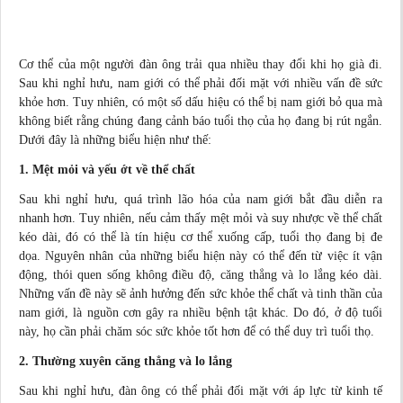
Cơ thể của một người đàn ông trải qua nhiều thay đổi khi họ già đi.
Sau khi nghỉ hưu, nam giới có thể phải đối mặt với nhiều vấn đề sức
khỏe hơn. Tuy nhiên, có một số dấu hiệu có thể bị nam giới bỏ qua mà
không biết rằng chúng đang cảnh báo tuổi thọ của họ đang bị rút ngắn.
Dưới đây là những biểu hiện như thế:
1. Mệt mỏi và yếu ớt về thể chất
Sau khi nghỉ hưu, quá trình lão hóa của nam giới bắt đầu diễn ra
nhanh hơn. Tuy nhiên, nếu cảm thấy mệt mỏi và suy nhược về thể chất
kéo dài, đó có thể là tín hiệu cơ thể xuống cấp, tuổi thọ đang bị đe
dọa. Nguyên nhân của những biểu hiện này có thể đến từ việc ít vận
động, thói quen sống không điều độ, căng thẳng và lo lắng kéo dài.
Những vấn đề này sẽ ảnh hưởng đến sức khỏe thể chất và tinh thần của
nam giới, là nguồn cơn gây ra nhiều bệnh tật khác. Do đó, ở độ tuổi
này, họ cần phải chăm sóc sức khỏe tốt hơn để có thể duy trì tuổi thọ.
2. Thường xuyên căng thẳng và lo lắng
Sau khi nghỉ hưu, đàn ông có thể phải đối mặt với áp lực từ
kinh tế