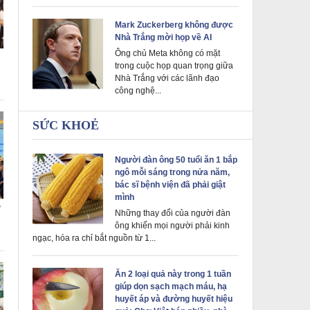
Mark Zuckerberg không được
Nhà Trắng mời họp về AI
Ông chủ Meta không có mặt
trong cuộc họp quan trọng giữa
Nhà Trắng với các lãnh đạo
công nghệ...
SỨC KHOẺ
Người đàn ông 50 tuổi ăn 1 bắp
ngô mỗi sáng trong nửa năm,
bác sĩ bệnh viện đã phải giật
mình
”
Những thay đổi của người đàn
ông khiến mọi người phải kinh
ngạc, hóa ra chỉ bắt nguồn từ 1...
Ăn 2 loại quả này trong 1 tuần
giúp dọn sạch mạch máu, hạ
huyết áp và đường huyết hiệu