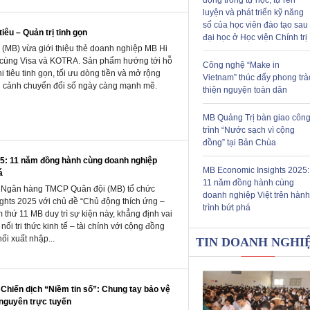
luyện và phát triển kỹ năng
số của học viên đào tạo sau
tiêu – Quản trị tinh gọn
đại học ở Học viện Chính trị
MB) vừa giới thiệu thẻ doanh nghiệp MB Hi
c cùng Visa và KOTRA. Sản phẩm hướng tới hỗ
Công nghệ “Make in
i tiêu tinh gọn, tối ưu dòng tiền và mở rộng
Vietnam” thúc đẩy phong trà
ối cảnh chuyển đổi số ngày càng mạnh mẽ.
thiện nguyện toàn dân
MB Quảng Trị bàn giao côn
trình “Nước sạch vì cộng
đồng” tại Bản Chùa
5: 11 năm đồng hành cùng doanh nghiệp
MB Economic Insights 2025:
á
11 năm đồng hành cùng
i, Ngân hàng TMCP Quân đội (MB) tổ chức
doanh nghiệp Việt trên hành
hts 2025 với chủ đề “Chủ động thích ứng –
trình bứt phá
 thứ 11 MB duy trì sự kiện này, khẳng định vai
 nối tri thức kinh tế – tài chính với cộng đồng
ối xuất nhập...
TIN DOANH NGHI
hiến dịch “Niềm tin số”: Chung tay bảo vệ
 nguyên trực tuyến