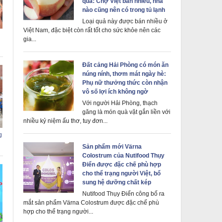
quả: Chợ Việt bán nhiều, nhà
nào cũng nên có trong tủ lạnh
Loại quả này được bán nhiều ở
Việt Nam, đặc biệt còn rất tốt cho sức khỏe nên các
gia...
Đất cảng Hải Phòng có món ăn
núng nính, thơm mát ngày hè:
Phụ nữ thưởng thức còn nhận
vô số lợi ích không ngờ
Với người Hải Phòng, thạch
găng là món quà vặt gắn liền với
nhiều kỷ niệm ấu thơ, tuy đơn...
g
Sản phẩm mới Värna
Colostrum của Nutifood Thụy
Điển được đặc chế phù hợp
cho thể trạng người Việt, bổ
sung hệ dưỡng chất kép
Nutifood Thụy Điển công bố ra
mắt sản phẩm Värna Colostrum được đặc chế phù
hợp cho thể trạng người...