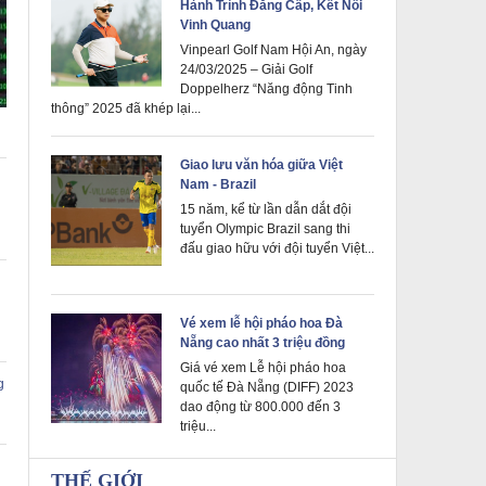
Hành Trình Đẳng Cấp, Kết Nối
Vinh Quang
Vinpearl Golf Nam Hội An, ngày
24/03/2025 – Giải Golf
Doppelherz “Năng động Tinh
thông” 2025 đã khép lại...
Giao lưu văn hóa giữa Việt
Nam - Brazil
15 năm, kể từ lần dẫn dắt đội
tuyển Olympic Brazil sang thi
đấu giao hữu với đội tuyển Việt...
Vé xem lễ hội pháo hoa Đà
Nẵng cao nhất 3 triệu đồng
Giá vé xem Lễ hội pháo hoa
g
quốc tế Đà Nẵng (DIFF) 2023
dao động từ 800.000 đến 3
triệu...
THẾ GIỚI