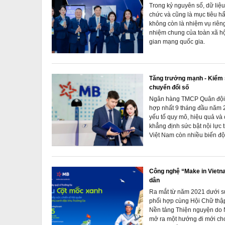
Trong kỷ nguyên số, dữ liệu 
chức và cũng là mục tiêu h
không còn là nhiệm vụ riên
nhiệm chung của toàn xã hội
gian mạng quốc gia.
Tăng trưởng mạnh - Kiểm so
chuyển đổi số
Ngân hàng TMCP Quân đội (
hợp nhất 9 tháng đầu năm 2
yếu tố quy mô, hiệu quả và
khẳng định sức bật nội lực 
Việt Nam còn nhiều biến độ
Công nghệ “Make in Vietna
dân
Ra mắt từ năm 2021 dưới s
phối hợp cùng Hội Chữ thập 
Nền tảng Thiện nguyện do 
mở ra một hướng đi mới ch