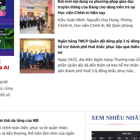
Đổi mới nội dung và phương pháp giáo dục
truyền thống của Đảng cho đảng viên trẻ tại
Học viện Chính trị hiện nay
Kiều Xuân Minh, Nguyễn Duy Hưng, Phòng
Chính trị, Học viện Chính trị, Bộ Quốc phòng
Ngân hàng TMCP Quân đội đóng góp 3 tỷ đồng
hỗ trợ thành phố Huế khắc phục hậu quả thiên
tai
Ngày 24/11, đại diện Ngân hàng Thương mại cổ
t
phần Quân đội đã đến thăm và trao hỗ trợ nhân
a AI
dân thành phố Huế 3 tỷ đồng khắc phục hậu...
ngoặt
há, cùng
đổi số
XEM NHIỀU NHẤ
h thái đa tầng của MB
i chính toàn diện, phục vụ từ quân nhân,
 và tiểu thương, thể hiện tầm nhìn của ngân