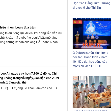
Học Cao Đẳng Tum: Hướng
đi thực tế cho Thí Sinh
phiếu nhóm Louis đua trần
ờng thiếu động lực đi lên, khi dòng tiền vẫn ưu
chú ý, các mã thuộc 'họ Louis' bất ngờ tăng
ao túng chứng khoán của ông Đỗ Thành Nhân
Giữ được sự ổn định trong
học tập: Hành trình 2 năm
liên tiếp đạt học bổng của
một sinh viên HUFLIT
oo Airways vay hơn 7.700 tỷ đồng: Chi
g không trong vài ngày, đại diện cho 2 DN
anh, 1 đang giải thể
iên HĐQT FLC, ông Lê Thái Sâm còn cho FLC