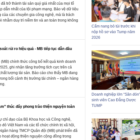
đã trở thành tài sản quý giá nhất của mọi tổ
ấp dẫn nhất của tội phạm mạng. Bảo vệ dữ liệu
g của các chuyên gia công nghệ, mà là trách
 nhằm duy trì niềm tin và an toàn trong không
Cẩm nang bỏ túi trước khi
nộp hồ sơ vào Tump năm
2026
át rủi ro hiệu quả - MB tiếp tục dẫn đầu
MB) chính thức công bố kết quả kinh doanh
025, ghi nhận tăng trưởng tích cực trên cả
 chất lượng tài sản. Báo cáo cho thấy MB đang
trong bối cảnh thị trường tài chính – ngân hàng
ng.
Doanh nghiệp lớn “Săn đón
sinh viên Cao Đẳng Dược
TUMP
m” thúc đẩy phong trào thiện nguyện toàn
ự chỉ đạo của Bộ Khoa học và Công nghệ,
đỏ Việt Nam và các tổ chức chính trị xã hội,
Ngân hàng TMCP Quân đội (MB) phát triển đã
o hoạt động thiện nguyện cộng đồng trong