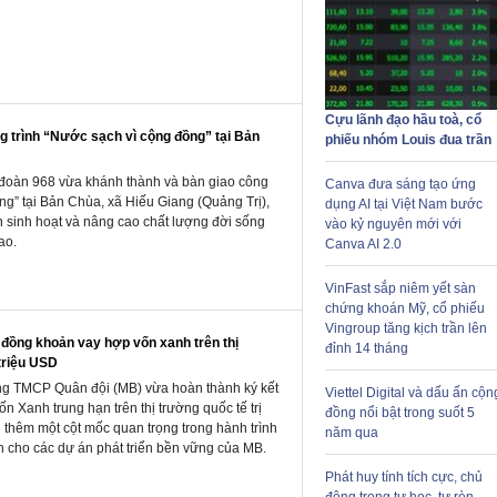
Cựu lãnh đạo hầu toà, cổ
g trình “Nước sạch vì cộng đồng” tại Bản
phiếu nhóm Louis đua trần
đoàn 968 vừa khánh thành và bàn giao công
Canva đưa sáng tạo ứng
ng” tại Bản Chùa, xã Hiếu Giang (Quảng Trị),
dụng AI tại Việt Nam bước
n sinh hoạt và nâng cao chất lượng đời sống
vào kỷ nguyên mới với
ao.
Canva AI 2.0
VinFast sắp niêm yết sàn
chứng khoán Mỹ, cổ phiếu
Vingroup tăng kịch trần lên
đồng khoản vay hợp vốn xanh trên thị
đỉnh 14 tháng
 triệu USD
g TMCP Quân đội (MB) vừa hoàn thành ký kết
Viettel Digital và dấu ấn cộn
 Xanh trung hạn trên thị trường quốc tế trị
đồng nổi bật trong suốt 5
 thêm một cột mốc quan trọng trong hành trình
năm qua
nh cho các dự án phát triển bền vững của MB.
Phát huy tính tích cực, chủ
động trong tự học, tự rèn