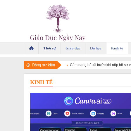
Thời sự
Giáo dục
Du học
Kinh tế
Dòng sự kiện
Cẩm nang bỏ túi trước khi nộp hồ sơ
KINH TẾ