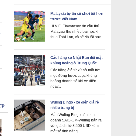
Malaysia tự tin sẽ chơi tốt hơn
trước Việt Nam
HLV E. Elavarasan tin cầu thủ
Malaysia thu nhiều bài học khi
o
thua Thái Lan, và sẽ đá tốt hơn...
g
Các hãng xe Nhật Bản đối mặt
khủng hoảng ở Trung Quốc
Các hãng ôtô từ xứ sở mặt trời
mọc đứng trước cuộc khủng
hoảng doanh số khi xe điện
ngày...
Wuling Bingo - xe điện giá rẻ
ỆP
nhiều trang bị
Mẫu Wuling Bingo của liên
doanh SAIC-GM-Wuling bán ra
với giá chỉ từ 8.500 USD kèm
một số tính năng...