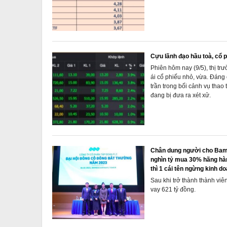
Cựu lãnh đạo hầu toà, cổ 
Phiên hôm nay (9/5), thị trư
ái cổ phiếu nhỏ, vừa. Đáng 
trần trong bối cảnh vụ th
đang bị đưa ra xét xử.
Chân dung người cho Bamb
nghìn tỷ mua 30% hãng hàn
thì 1 cái tên ngừng kinh do
Sau khi trở thành thành v
vay 621 tỷ đồng.