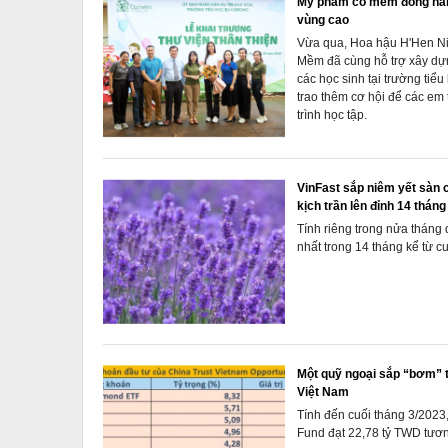
Mỹ phẩm cỏ mềm đồng hàn
vùng cao
Vừa qua, Hoa hậu H'Hen N
Mềm đã cùng hỗ trợ xây dựn
các học sinh tại trường tiể
trao thêm cơ hội để các em t
trình học tập.
VinFast sắp niêm yết sàn 
kịch trần lên đỉnh 14 tháng
Tính riêng trong nửa tháng
nhất trong 14 tháng kể từ c
Một quỹ ngoại sắp “bơm” 
Việt Nam
Tính đến cuối tháng 3/2023
Fund đạt 22,78 tỷ TWD tươ