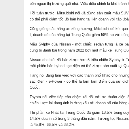
bên ngoài thị trường quê nhà. Việc điều chỉnh là khó tránh 
Hồi tuần trước, Mitsubishi nói đã dừng sản xuất mẫu SUV 
có thể phải giảm tốc độ bán hàng tại liên doanh với tập đ
Cũng giống các hãng xe đồng hương, Mitsbishi có kết quả 
I, doanh số của hãng tại Trung Quốc giảm 58% so với cùn
Mẫu Sylphy của Nissan - một chiếc sedan từng là xe bá
cũng bị đánh bại trong năm 2022 bởi một mẫu xe Trung Quố
Nissan cho biết đã bán được hơn 5 triệu chiếc Sylphy ở 
một phiên bản hybrid sạc điện có thể được sản xuất tại Q
Hãng nói đang làm việc với các thành phố khác cho nhữn
sạc điện - e-Power - có thể là làm tâm điểm của sự dị
Quốc.
Toyota nói việc tiếp cận chậm rãi đối với xe thuần điện
chiến lược lại đang ảnh hưởng xấu tới doanh số của hãng
Thị phần xe Nhật tại Trung Quốc đã giảm 18,5% trong qu
14,5% doanh số trong 3 tháng đầu năm. Tương tự, Nissan
là 45,8%, 66,5% và 38,2%.