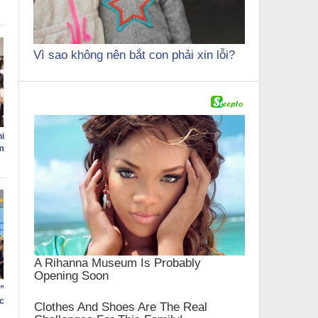
Vì sao không nên bắt con phải xin lỗi?
i
m
”
c