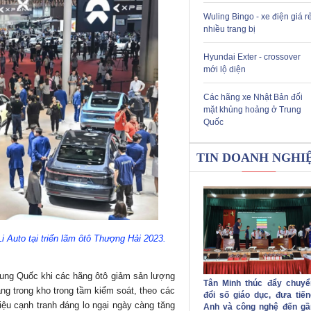
Wuling Bingo - xe điện giá r
nhiều trang bị
Hyundai Exter - crossover
mới lộ diện
Các hãng xe Nhật Bản đối
mặt khủng hoảng ở Trung
Quốc
TIN DOANH NGHI
 Auto tại triển lãm ôtô Thượng Hải 2023.
Trung Quốc khi các hãng ôtô giảm sản lượng
Tân Minh thúc đẩy chuyể
ng trong kho trong tầm kiểm soát, theo các
đổi số giáo dục, đưa tiến
iệu cạnh tranh đáng lo ngại ngày càng tăng
Anh và công nghệ đến gầ