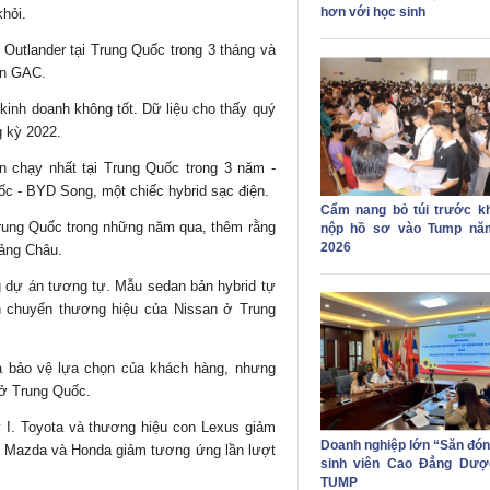
hơn với học sinh
khỏi.
Outlander tại Trung Quốc trong 3 tháng và
oàn GAC.
kinh doanh không tốt. Dữ liệu cho thấy quý
g kỳ 2022.
n chạy nhất tại Trung Quốc trong 3 năm -
c - BYD Song, một chiếc hybrid sạc điện.
Cẩm nang bỏ túi trước kh
Trung Quốc trong những năm qua, thêm rằng
nộp hồ sơ vào Tump nă
2026
uảng Châu.
g dự án tương tự. Mẫu sedan bản hybrid tự
ch chuyển thương hiệu của Nissan ở Trung
 là bảo vệ lựa chọn của khách hàng, nhưng
 ở Trung Quốc.
ý I. Toyota và thương hiệu con Lexus giảm
Doanh nghiệp lớn “Săn đón
, Mazda và Honda giảm tương ứng lần lượt
sinh viên Cao Đẳng Dượ
TUMP