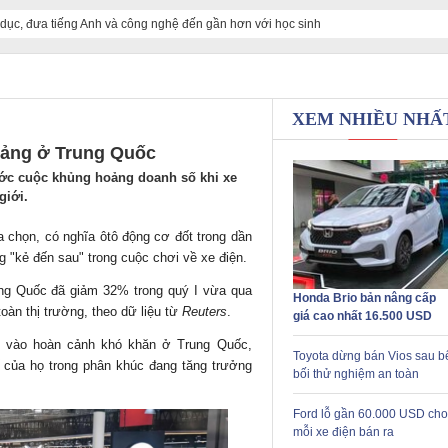
 dục, đưa tiếng Anh và công nghệ đến gần hơn với học sinh
XEM NHIỀU NHẤ
oảng ở Trung Quốc
ước cuộc khủng hoảng doanh số khi xe
giới.
 chọn, có nghĩa ôtô động cơ đốt trong dần
g "kẻ đến sau" trong cuộc chơi về xe điện.
ung Quốc đã giảm 32% trong quý I vừa qua
Honda Brio bản nâng cấp
toàn thị trường, theo dữ liệu từ
Reuters
.
giá cao nhất 16.500 USD
i vào hoàn cảnh khó khăn ở Trung Quốc,
Toyota dừng bán Vios sau b
ế của họ trong phân khúc đang tăng trưởng
bối thử nghiệm an toàn
Ford lỗ gần 60.000 USD cho
mỗi xe điện bán ra