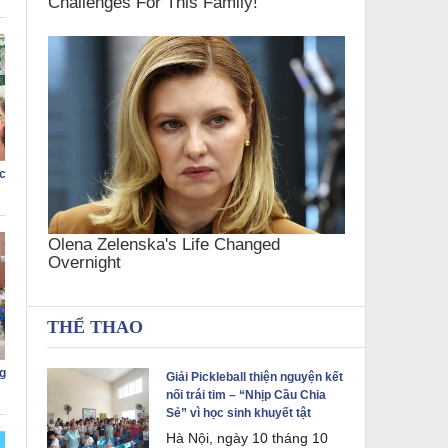
c
THỂ THAO
g
Giải Pickleball thiện nguyện kết
nối trái tim – “Nhịp Cầu Chia
Sẻ” vì học sinh khuyết tật
Hà Nội, ngày 10 tháng 10