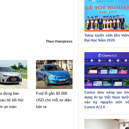
Tump tuyển sinh liên thôn
Đại Học Năm 2026
Theo Vnexpress
Canva đưa sáng tạo ứn
ta dừng bán
Ford lỗ gần 60.000
dụng AI tại Việt Nam bướ
sau bê bối thử
USD cho mỗi xe điện
vào kỷ nguyên mới vớ
ệm an toàn
bán ra
Canva AI 2.0