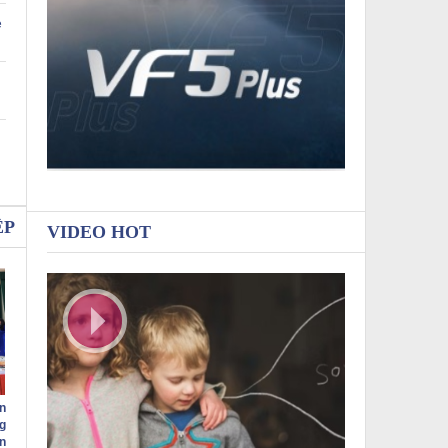
ẻ
ỆP
VIDEO HOT
n
g
n