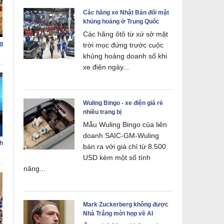
Các hãng xe Nhật Bản đối mặt
khủng hoảng ở Trung Quốc
Các hãng ôtô từ xứ sở mặt
g
trời mọc đứng trước cuộc
khủng hoảng doanh số khi
xe điện ngày...
Wuling Bingo - xe điện giá rẻ
nhiều trang bị
Mẫu Wuling Bingo của liên
doanh SAIC-GM-Wuling
h
bán ra với giá chỉ từ 8.500
USD kèm một số tính
năng...
Mark Zuckerberg không được
Nhà Trắng mời họp về AI