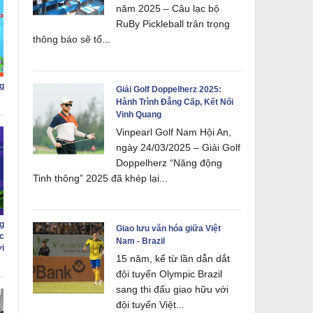
năm 2025 – Câu lạc bộ
RuBy Pickleball trân trọng
thông báo sẽ tổ...
g
Giải Golf Doppelherz 2025:
Hành Trình Đẳng Cấp, Kết Nối
Vinh Quang
Vinpearl Golf Nam Hội An,
ngày 24/03/2025 – Giải Golf
Doppelherz “Năng động
Tinh thông” 2025 đã khép lại...
g
Giao lưu văn hóa giữa Việt
c
Nam - Brazil
i
15 năm, kể từ lần dẫn dắt
đội tuyển Olympic Brazil
sang thi đấu giao hữu với
đội tuyển Việt...