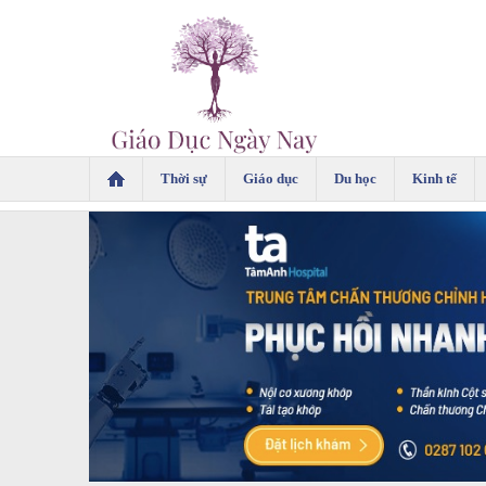
Thời sự
Giáo dục
Du học
Kinh tế