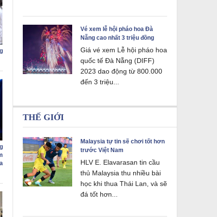
Vé xem lễ hội pháo hoa Đà
Nẵng cao nhất 3 triệu đồng
Giá vé xem Lễ hội pháo hoa
g
quốc tế Đà Nẵng (DIFF)
2023 dao động từ 800.000
đến 3 triệu...
THẾ GIỚI
Malaysia tự tin sẽ chơi tốt hơn
g
trước Việt Nam
m
HLV E. Elavarasan tin cầu
a
thủ Malaysia thu nhiều bài
học khi thua Thái Lan, và sẽ
đá tốt hơn...